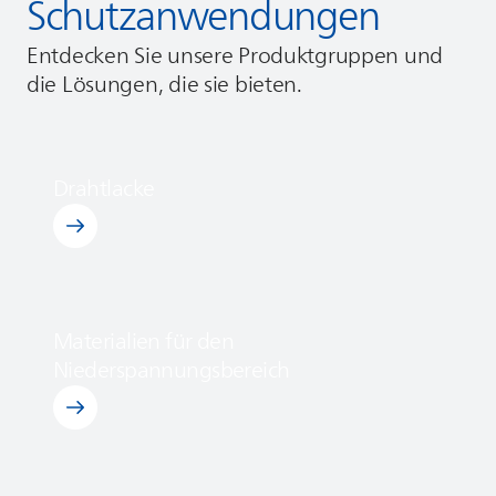
Schutzanwendungen
Entdecken Sie unsere Produktgruppen und
die Lösungen, die sie bieten.
Drahtlacke
Entdecken Sie Drahtlacke
Materialien für den
Entdecken Sie Materialien für den Niederspannungsb
Niederspannungsbereich