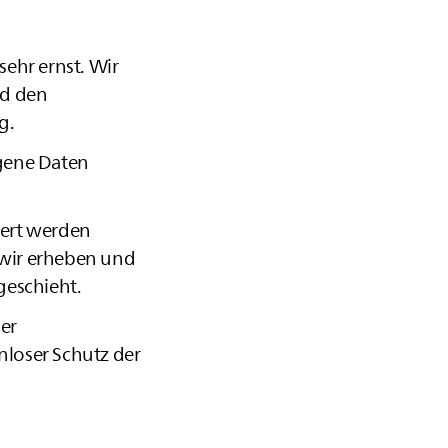
sehr ernst. Wir
nd den
g.
gene Daten
iert werden
 wir erheben und
geschieht.
der
nloser Schutz der