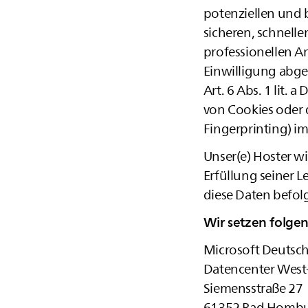
potenziellen und b
sicheren, schnell
professionellen An
Einwilligung abge
Art. 6 Abs. 1 lit.
von Cookies oder d
Fingerprinting) im
Unser(e) Hoster wi
Erfüllung seiner L
diese Daten befol
Wir setzen folgen
Microsoft Deuts
Datencenter West
Siemensstraße 27
61352 Bad Hombu