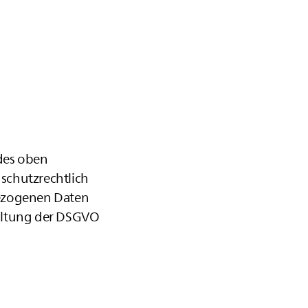
des oben
nschutzrechtlich
bezogenen Daten
altung der DSGVO